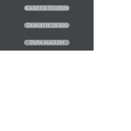
Kaartje Sturen
Donatie doen
Papa mailen
Terug
©
2014- 2026
Marc Lommert
Deel Lieve Jasmijn