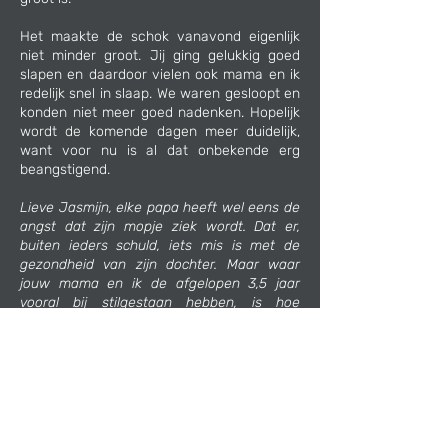
Het maakte de schok vanavond eigenlijk
niet minder groot. Jij ging gelukkig goed
slapen en daardoor vielen ook mama en ik
redelijk snel in slaap. We waren gesloopt en
konden niet meer goed nadenken. Hopelijk
wordt de komende dagen meer duidelijk,
want voor nu is al dat onbekende erg
beangstigend.
Lieve Jasmijn, elke papa heeft wel eens de
angst dat zijn mopje ziek wordt. Dat er,
buiten ieders schuld, iets mis is met de
gezondheid van zijn dochter. Maar waar
jouw mama en ik de afgelopen 3,5 jaar
vooral bij stilgestaan hebben, is hoe
fantastisch jij het doet. Hoe lief jouw
karakter is, hoe meegaand je bent en hoe
goed je als klein persoontje bent. Daar waar
jouw grote zus Mila de stoere is, de
doorzetter en de actieveling, daar ben jij de
zachtaardige, de rustige, de verzorgende
en de knuffelaar. Oh, dat is misschien wel