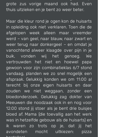
grote zus vorige maand ook had. Even
thuis uitzieken en je bent zo weer beter.
Maar die kleur rond je ogen kon de huisarts
in opleiding ook niet verklaren. Toen die de
afgelopen week alleen maar vreemder
werd – van geel, naar blauw, naar zwart en
weer terug naar donkergeel – en omdat je
vanochtend alweer klaagde over pijn in je
buik, vonden wij het genoeg. We
vertrouwden het niet en hoewel papa
gewoon voor zijn combinatieklas 6/7 stond
vandaag, planden we zo snel mogelijk een
afspraak. Gelukkig konden we om 11:00 al
terecht bij onze eigen huisarts en daar
zouden we niet weggaan, zonder een
bloedonderzoek. Gelukkig zag dokter van
Meeuwen die noodzaak ook in en nog voor
12:00 stond jij stoer als je bent drie buisjes
bloed af. Mama (die toevallig aan het werk
was in hetzelfde gebouw als de huisarts) en
ik waren zo trots op je, dat jij het
avondeten mocht uitkiezen: pizza