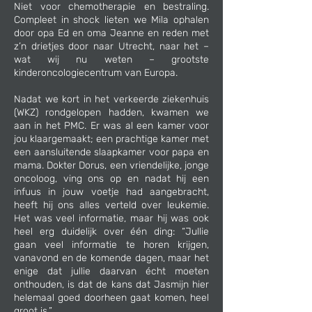
Niet voor chemotherapie en bestraling.
Compleet in shock lieten we Mila ophalen
door opa Ed en oma Jeanne en reden met
z’n drietjes door naar Utrecht, naar het –
wat wij nu weten – grootste
kinderoncologiecentrum van Europa.
Nadat we kort in het verkeerde ziekenhuis
(WKZ) rondgelopen hadden, kwamen we
aan in het PMC. Er was al een kamer voor
jou klaargemaakt; een prachtige kamer met
een aansluitende slaapkamer voor papa en
mama. Dokter Dorus, een vriendelijke, jonge
oncoloog, ving ons op en nadat hij een
infuus in jouw voetje had aangebracht,
heeft hij ons alles verteld over leukemie.
Het was veel informatie, maar hij was ook
heel erg duidelijk over één ding: “Jullie
gaan veel informatie te horen krijgen,
vanavond en de komende dagen, maar het
enige dat jullie daarvan écht moeten
onthouden, is dat de kans dat Jasmijn hier
helemaal goed doorheen gaat komen, heel
groot is.”