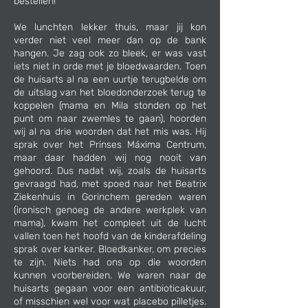
bestellen!
We lunchten lekker thuis, maar jij kon
verder niet veel meer dan op de bank
hangen. Je zag ook zo bleek, er was vast
iets niet in orde met je bloedwaarden. Toen
de huisarts al na een uurtje terugbelde om
de uitslag van het bloedonderzoek terug te
koppelen (mama en Mila stonden op het
punt om naar zwemles te gaan), hoorden
wij al na drie woorden dat het mis was. Hij
sprak over het Prinses Máxima Centrum,
maar daar hadden wij nog nooit van
gehoord. Dus nadat wij, zoals de huisarts
gevraagd had, met spoed naar het Beatrix
Ziekenhuis in Gorinchem gereden waren
(ironisch genoeg de andere werkplek van
mama), kwam het compleet uit de lucht
vallen toen het hoofd van de kinderafdeling
sprak over kanker. Bloedkanker, om precies
te zijn. Niets had ons op die woorden
kunnen voorbereiden. We waren naar de
huisarts gegaan voor een antibioticakuur,
of misschien wel voor wat placebo pilletjes.