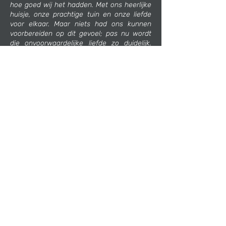
hoe goed wij het hadden. Met ons heerlijke
huisje, onze prachtige tuin en onze liefde
voor elkaar. Maar niets had ons kunnen
voorbereiden op dit gevoel; pas nu wordt
die onvoorwaardelijke liefde zo duidelijk.
Het is niet dat ik ineens meer van je hou
dan vorige maand, het is meer dat ik het
me nu meer besef. Jij doet het me meer
beseffen. Ik hoop zo dat je dat nog heel
lang blijft doen.
Ik hou van je, meer dan ik blijkbaar zelf wist.
Papa
Terug
Steun Jasmijn
Volgende dag
©
2014- 2026
Marc Lommert