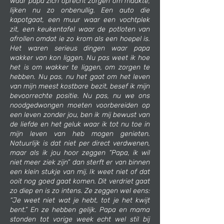
waar papa zich oprecht zorgen om maakte,
lijken nu zo onbenullig. Een auto die
kapotgaat, een muur waar een vochtplek
zit, een keukentafel waar de potloten van
afrollen omdat ie zo krom als een hoepel is.
Het waren serieus dingen waar papa
wakker van kon liggen. Nu pas weet ik hoe
het is om wakker te liggen, om zorgen te
hebben. Nu pas, nu het gaat om het leven
van mijn meest kostbare bezit, besef ik mijn
bevoorrechte positie. Nu pas, nu we ons
noodgedwongen moeten voorbereiden op
een leven zonder jou, ben ik mij bewust van
de liefde en het geluk waar ik tot nu toe in
mijn leven van heb mogen genieten.
Natuurlijk is dat niet per direct verdwenen,
maar als ik jou hoor zeggen “Papa, ik wil
niet meer ziek zijn” dan sterft er van binnen
een klein stukje van mij. Ik weet niet of dat
ooit nog goed gaat komen. Dit verdriet gaat
zo diep en is zo intens. Ze zeggen wel eens:
“Je weet niet wat je hebt, tot je het kwijt
bent.” En ze hebben gelijk. Papa en mama
stonden tot vorige week echt wel stil bij