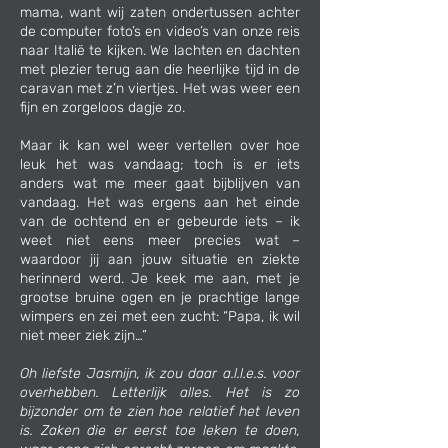
mama, want wij zaten ondertussen achter
de computer foto’s en video’s van onze reis
naar Italië te kijken. We lachten en dachten
met plezier terug aan die heerlijke tijd in de
caravan met z’n viertjes. Het was weer een
fijn en zorgeloos dagje zo.
Maar ik kan wel weer vertellen over hoe
leuk het was vandaag; toch is er iets
anders wat me meer gaat bijblijven van
vandaag. Het was ergens aan het einde
van de ochtend en er gebeurde iets – ik
weet niet eens meer precies wat –
waardoor jij aan jouw situatie en ziekte
herinnerd werd. Je keek me aan, met je
grootse bruine ogen en je prachtige lange
wimpers en zei met een zucht: “Papa, ik wil
niet meer ziek zijn…”
Oh liefste Jasmijn, ik zou daar a.l.l.e.s. voor
overhebben. Letterlijk alles. Het is zo
bijzonder om te zien hoe relatief het leven
is. Zaken die er eerst toe leken te doen,